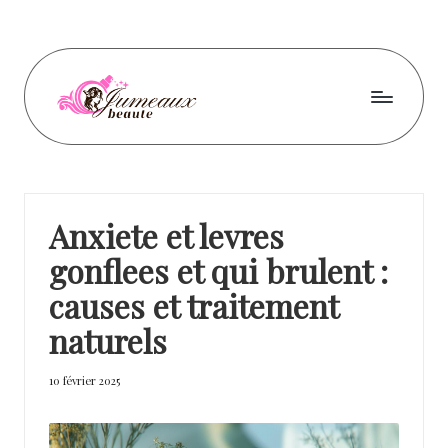
Skip
to
content
J
u
m
Anxiete et levres
e
gonflees et qui brulent :
a
causes et traitement
u
naturels
x
b
10 février 2025
e