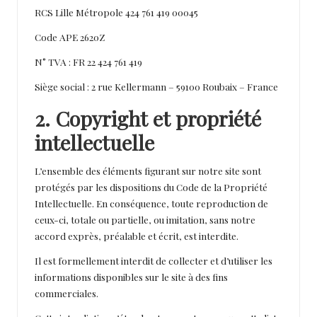
a
RCS Lille Métropole 424 761 419 00045
u
Code APE 2620Z
te
N° TVA : FR 22 424 761 419
Siège social : 2 rue Kellermann – 59100 Roubaix – France
2. Copyright et propriété
intellectuelle
L’ensemble des éléments figurant sur notre site sont
protégés par les dispositions du Code de la Propriété
Intellectuelle. En conséquence, toute reproduction de
ceux-ci, totale ou partielle, ou imitation, sans notre
accord exprès, préalable et écrit, est interdite.
Il est formellement interdit de collecter et d’utiliser les
informations disponibles sur le site à des fins
commerciales.