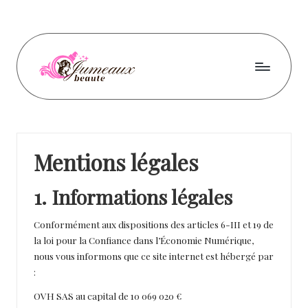
Skip
to
content
J
u
m
Mentions légales
e
a
1. Informations légales
u
Conformément aux dispositions des articles 6-III et 19 de
x
la loi pour la Confiance dans l’Économie Numérique,
b
nous vous informons que ce site internet est hébergé par
:
e
OVH SAS au capital de 10 069 020 €