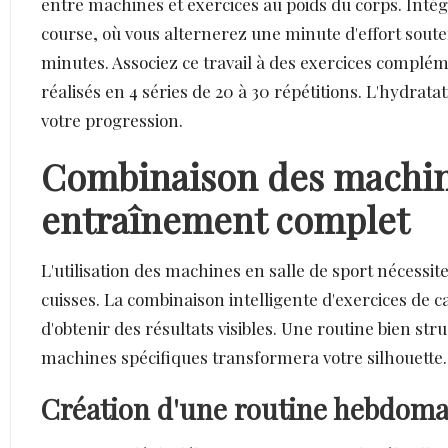
entre machines et exercices au poids du corps. Intég
course, où vous alternerez une minute d'effort sou
minutes. Associez ce travail à des exercices complém
réalisés en 4 séries de 20 à 30 répétitions. L'hydrat
votre progression.
Combinaison des machin
entraînement complet
L'utilisation des machines en salle de sport nécess
cuisses. La combinaison intelligente d'exercices de
d'obtenir des résultats visibles. Une routine bien str
machines spécifiques transformera votre silhouette.
Création d'une routine hebdomad