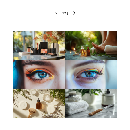
Pagination
1
2
3
PREVIOUS
NEXT
des
PAGE
PAGE
publications