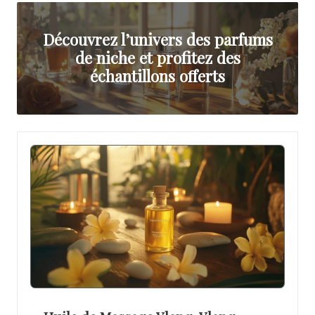
a
u
Découvrez l’univers des parfums
te
de niche et profitez des
échantillons offerts